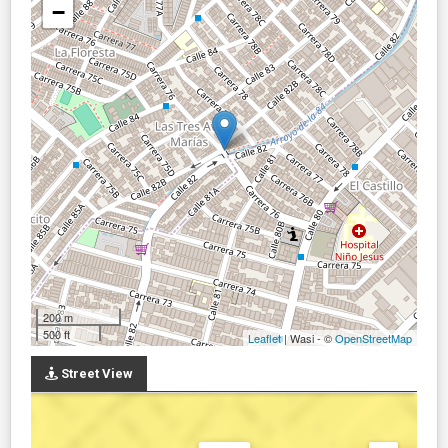
−
200 m
500 ft
Leaflet
| Wasi - ©
OpenStreetMap
Street View