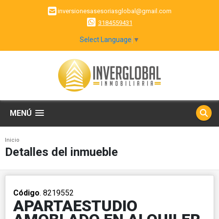
inversionesasesoriasglobal@gmail.com
3184559431
Select Language
▼
MENÚ
Inicio
Detalles del inmueble
Código
. 8219552
APARTAESTUDIO