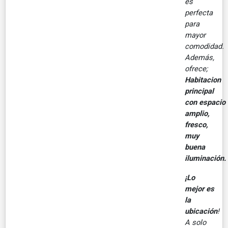
es
perfecta
para
mayor
comodidad.
Además,
ofrece;
Habitacion
principal
con espacio
amplio,
fresco,
muy
buena
iluminación.
¡Lo
mejor es
la
ubicación
!
A solo