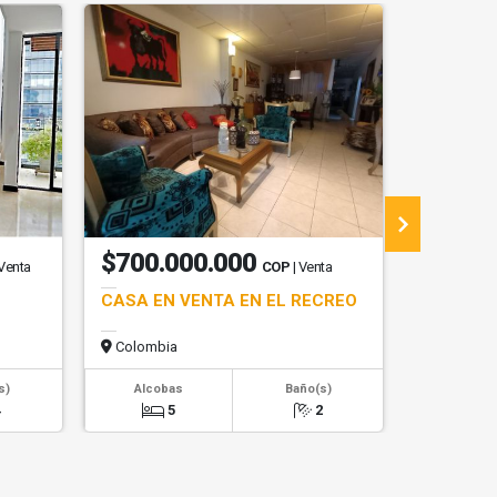
$700.000.000
$300.
 Venta
COP
| Venta
CASA EN VENTA EN EL RECREO
APARTAM
PARAISO
Colombia
Colombi
s)
Alcobas
Baño(s)
Alcob
4
5
2
2