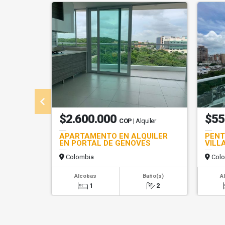
$2.600.000
$55
COP
| Alquiler
APARTAMENTO EN ALQUILER
PENT
EN PORTAL DE GENOVES
VILL
Colombia
Colo
Alcobas
Baño(s)
A
1
2