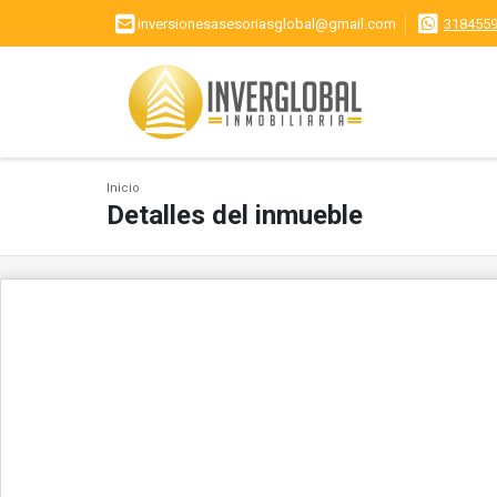
inversionesasesoriasglobal@gmail.com
318455
Inicio
Detalles del inmueble