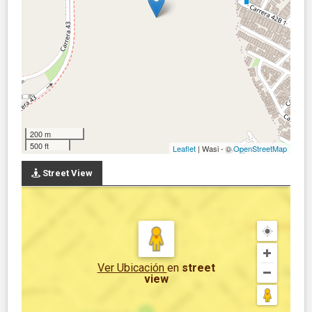
200 m
500 ft
Leaflet
| Wasi - ©
OpenStreetMap
Street View
Ver Ubicación
en
street
view