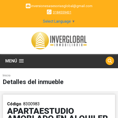
inversionesasesoriasglobal@gmail.com
3184559431
Select Language
▼
MENÚ
Inicio
Detalles del inmueble
Código
. 8300983
APARTAESTUDIO