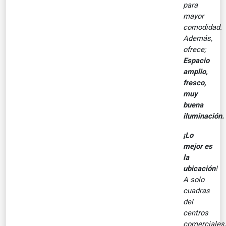
para
mayor
comodidad.
Además,
ofrece;
Espacio
amplio,
fresco,
muy
buena
iluminación.
¡Lo
mejor es
la
ubicación
!
A solo
cuadras
del
centros
comerciales,