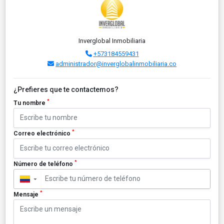
Inverglobal Inmobiliaria
+573184559431
administrador@inverglobalinmobiliaria.co
¿Prefieres que te contactemos?
*
Tu nombre
*
Correo electrónico
*
Número de teléfono
▼
*
Mensaje