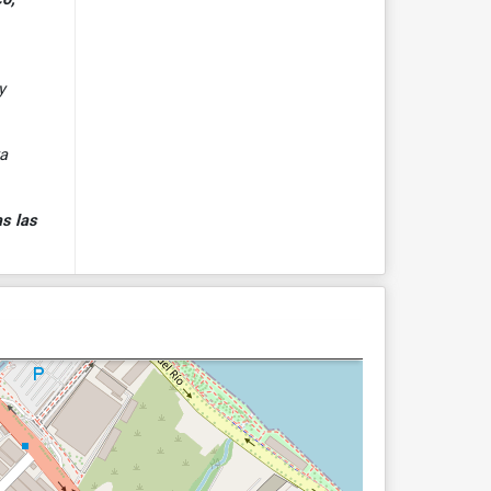
y
ya
s las