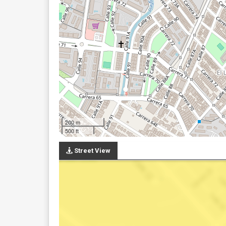
200 m
500 ft
Street View