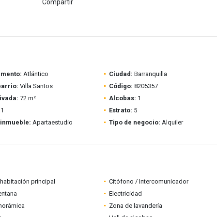
Compartir
amento:
Atlántico
Ciudad:
Barranquilla
barrio:
Villa Santos
Código:
8205357
ivada:
72 m²
Alcobas:
1
1
Estrato:
5
 inmueble:
Apartaestudio
Tipo de negocio:
Alquiler
habitación principal
Citófono / Intercomunicador
entana
Electricidad
anorámica
Zona de lavandería