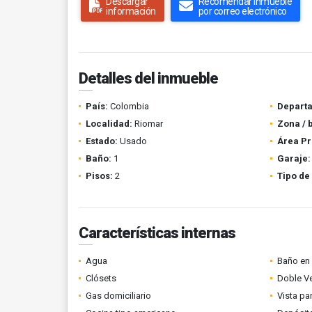
Descargar
Recomendar inmueble
información
por correo electrónico
Detalles del inmueble
País:
Colombia
Depart
Localidad:
Riomar
Zona / 
Estado:
Usado
Área Pr
Baño:
1
Garaje:
Pisos:
2
Tipo de
Características internas
Agua
Baño en 
Clósets
Doble V
Gas domiciliario
Vista p