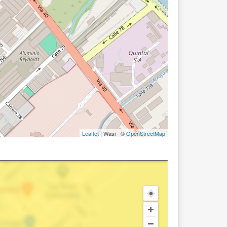
Leaflet
| Wasi - ©
OpenStreetMap