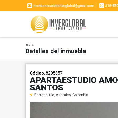
inversionesasesoriasglobal@gmail.com
318455
Inicio
Detalles del inmueble
Código
. 8205357
APARTAESTUDIO AMOB
SANTOS
Barranquilla, Atlántico, Colombia