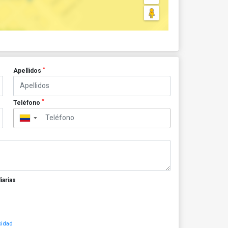
*
Apellidos
*
Teléfono
▼
iarias
cidad