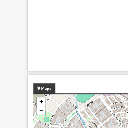
Mapa
+
−