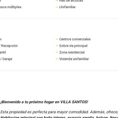
o
Hall de alcobas
usos múltiples
Unifamiliar
r
Centros comerciales
 / Recepción
Sobre vía principal
ntil
Zona residencial
/ Garaje
Vivienda unifamiliar
¡Bienvenido a tu próximo hogar en VILLA SANTOS!
Esta propiedad es perfecta para mayor comodidad. Además, ofrece;
Habitacion principal con baño interno, espacio amplio, balcon, fres