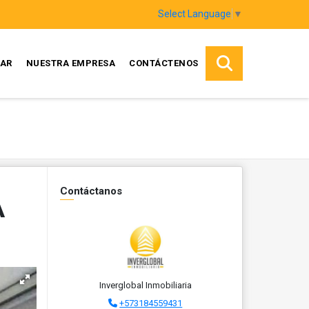
Select Language
▼
AR
NUESTRA EMPRESA
CONTÁCTENOS
Contáctanos
A
Inverglobal Inmobiliaria
+573184559431