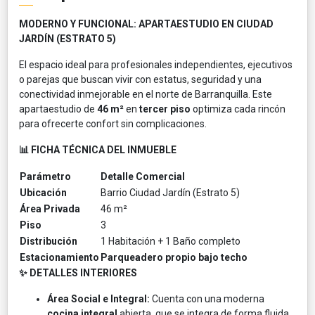
MODERNO Y FUNCIONAL: APARTAESTUDIO EN CIUDAD
JARDÍN (ESTRATO 5)
El espacio ideal para profesionales independientes, ejecutivos
o parejas que buscan vivir con estatus, seguridad y una
conectividad inmejorable en el norte de Barranquilla. Este
apartaestudio de
46 m²
en
tercer piso
optimiza cada rincón
para ofrecerte confort sin complicaciones.
📊 FICHA TÉCNICA DEL INMUEBLE
Parámetro
Detalle Comercial
Ubicación
Barrio Ciudad Jardín (Estrato 5)
Área Privada
46 m²
Piso
3
Distribución
1 Habitación + 1 Baño completo
Estacionamiento
Parqueadero propio bajo techo
✨ DETALLES INTERIORES
Área Social e Integral:
Cuenta con una moderna
cocina integral
abierta, que se integra de forma fluida