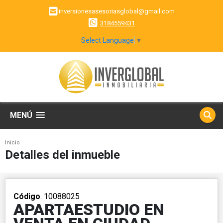
inversionesasesoriasglobal@gmail.com
3184559431
Select Language
▼
MENÚ
Inicio
Detalles del inmueble
Código
. 10088025
APARTAESTUDIO EN