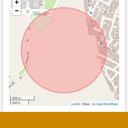
+
−
200 m
500 ft
Leaflet
| Wasi - ©
OpenStreetMap