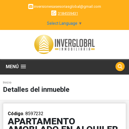
inversionesasesoriasglobal@gmail.com
3184559431
Select Language
▼
MENÚ
Inicio
Detalles del inmueble
Código
. 8597232
APARTAMENTO