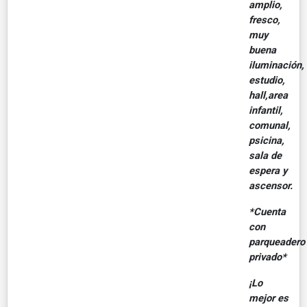
amplio,
fresco,
muy
buena
iluminación,
estudio,
hall,area
infantil,
comunal,
psicina,
sala de
espera y
ascensor.
*Cuenta
con
parqueadero
privado*
¡Lo
mejor es