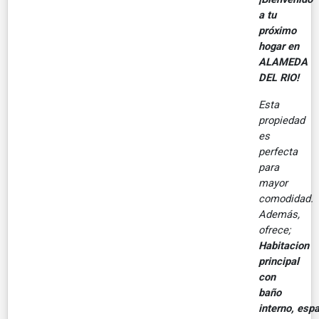
a tu
próximo
hogar en
ALAMEDA
DEL RIO!
Esta
propiedad
es
perfecta
para
mayor
comodidad.
Además,
ofrece;
Habitacion
principal
con
baño
interno, esp