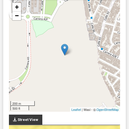
+
−
200 m
500 ft
Leaflet
| Wasi - ©
OpenStreetMap
Street View