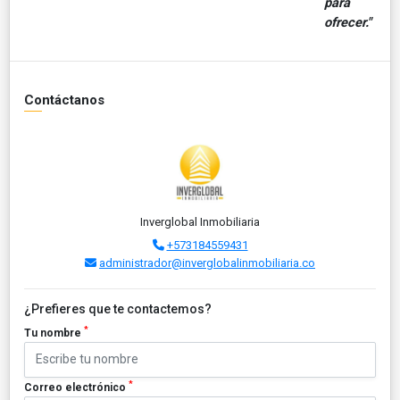
para
ofrecer."
Contáctanos
Inverglobal Inmobiliaria
+573184559431
administrador@inverglobalinmobiliaria.co
¿Prefieres que te contactemos?
*
Tu nombre
*
Correo electrónico