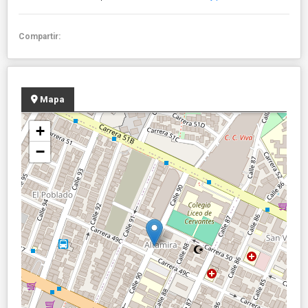
Compartir:
Mapa
+
−