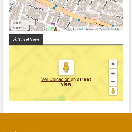
200 m
500 ft
Leaflet
| Wasi - ©
OpenStreetMap
Street View
Ver Ubicación
en
street
view