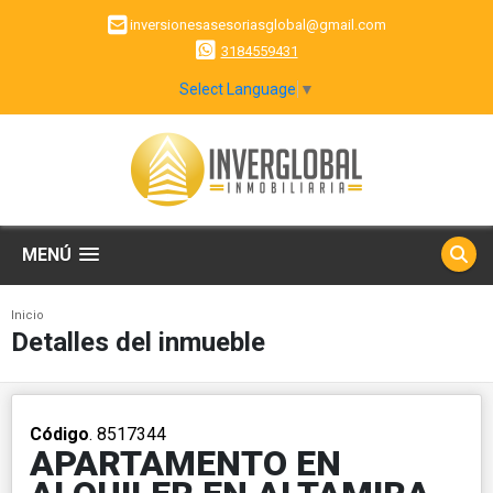
inversionesasesoriasglobal@gmail.com
3184559431
Select Language
▼
MENÚ
Inicio
Detalles del inmueble
Código
. 8517344
APARTAMENTO EN