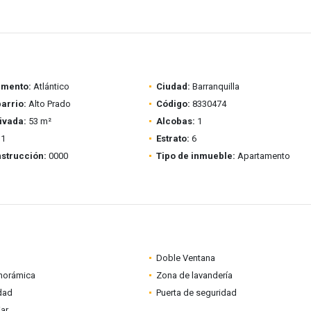
amento:
Atlántico
Ciudad:
Barranquilla
barrio:
Alto Prado
Código:
8330474
ivada:
53 m²
Alcobas:
1
1
Estrato:
6
strucción:
0000
Tipo de inmueble:
Apartamento
Doble Ventana
anorámica
Zona de lavandería
idad
Puerta de seguridad
iar