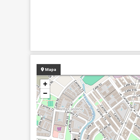
Mapa
+
−