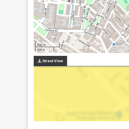
200 m
500 ft
Street View