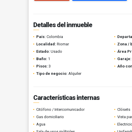
Detalles del inmueble
País:
Colombia
Depart
Localidad:
Riomar
Zona / 
Estado:
Usado
Área Pr
Baño:
1
Garaje:
Pisos:
3
Año con
Tipo de negocio:
Alquiler
Características internas
Citófono / Intercomunicador
Clósets
Gas domiciliario
Vista p
Agua
Electric
Sala de usos múltiples
Unifamil