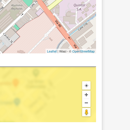
Leaflet
| Wasi - ©
OpenStreetMap