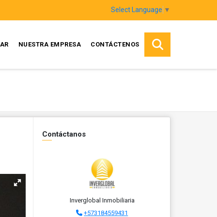
Select Language
▼
AR
NUESTRA EMPRESA
CONTÁCTENOS
Contáctanos
Inverglobal Inmobiliaria
+573184559431