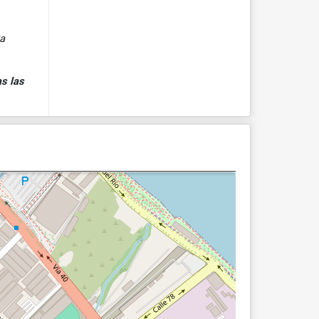
ya
s las