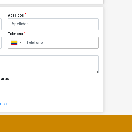
*
Apellidos
*
Teléfono
▼
iarias
cidad