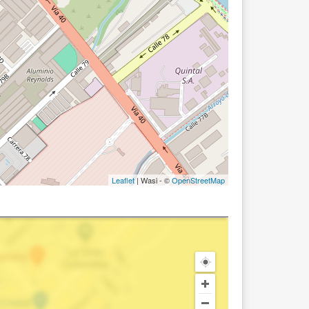
Leaflet
| Wasi - ©
OpenStreetMap