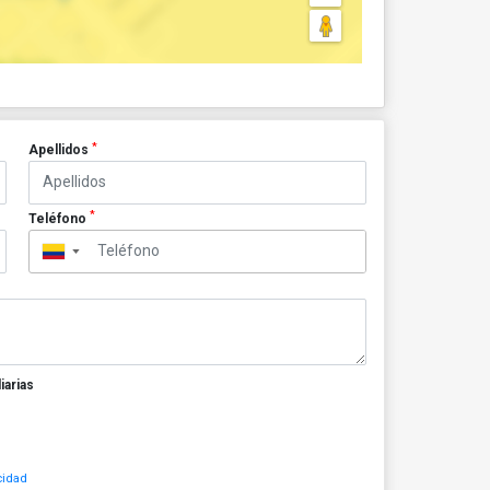
*
Apellidos
*
Teléfono
▼
iarias
cidad