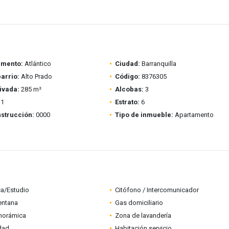
amento:
Atlántico
Ciudad:
Barranquilla
barrio:
Alto Prado
Código:
8376305
ivada:
285 m²
Alcobas:
3
1
Estrato:
6
strucción:
0000
Tipo de inmueble:
Apartamento
ca/Estudio
Citófono / Intercomunicador
entana
Gas domiciliario
anorámica
Zona de lavandería
idad
Habitación servicio