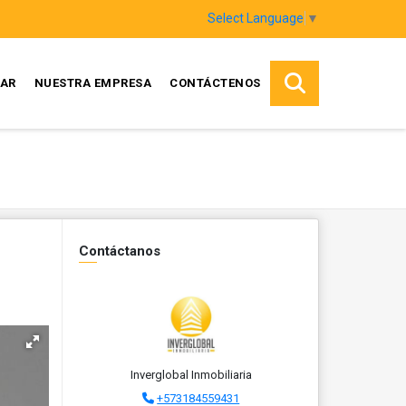
Select Language
▼
AR
NUESTRA EMPRESA
CONTÁCTENOS
Contáctanos
Inverglobal Inmobiliaria
+573184559431