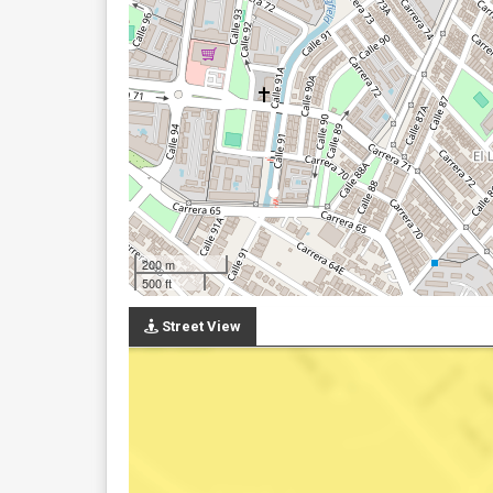
200 m
500 ft
Street View