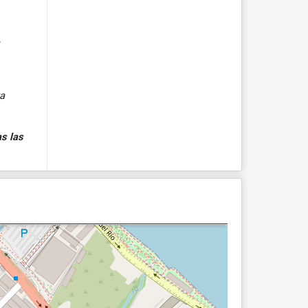
,
ya
s las