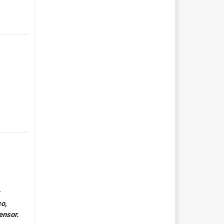
co,
ensor.