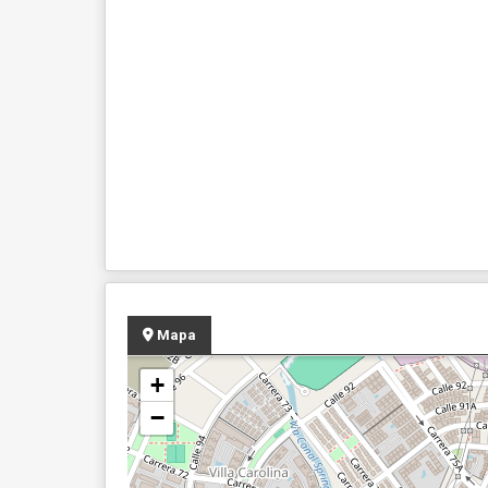
Mapa
+
−