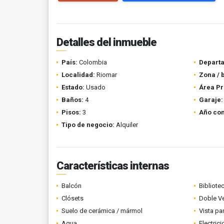
Detalles del inmueble
País:
Colombia
Depart
Localidad:
Riomar
Zona / 
Estado:
Usado
Área Pr
Baños:
4
Garaje:
Pisos:
3
Año con
Tipo de negocio:
Alquiler
Características internas
Balcón
Bibliote
Clósets
Doble V
Suelo de cerámica / mármol
Vista p
Agua
Electric