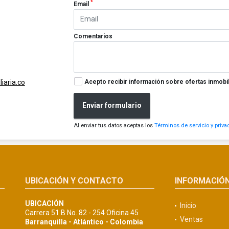
*
Email
Comentarios
Acepto recibir información sobre ofertas inmobil
iaria.co
Enviar formulario
Al enviar tus datos aceptas los
Términos de servicio y priva
UBICACIÓN Y CONTACTO
INFORMACIÓ
UBICACIÓN
Inicio
Carrera 51 B No. 82 - 254 Oficina 45
Ventas
Barranquilla - Atlántico - Colombia