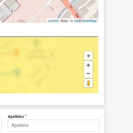
Leaflet
| Wasi - ©
OpenStreetMap
*
Apellidos