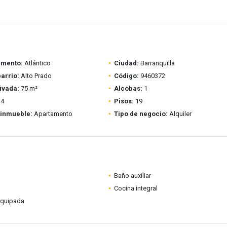
amento:
Atlántico
Ciudad:
Barranquilla
barrio:
Alto Prado
Código:
9460372
ivada:
75 m²
Alcobas:
1
4
Pisos:
19
 inmueble:
Apartamento
Tipo de negocio:
Alquiler
Baño auxiliar
Cocina integral
equipada