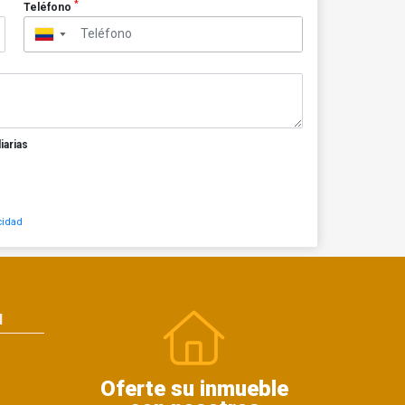
*
Teléfono
▼
iarias
cidad
N
Oferte su inmueble