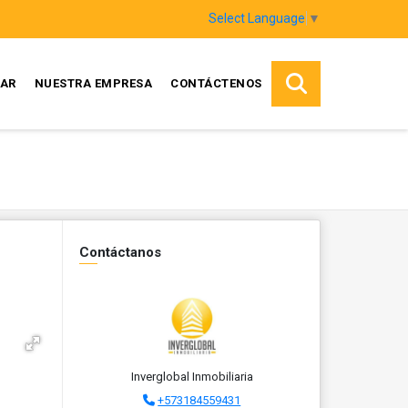
Select Language
▼
AR
NUESTRA EMPRESA
CONTÁCTENOS
Contáctanos
Inverglobal Inmobiliaria
+573184559431