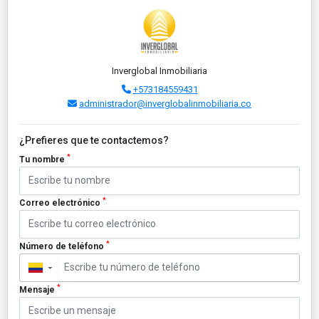
Inverglobal Inmobiliaria
+573184559431
administrador@inverglobalinmobiliaria.co
¿Prefieres que te contactemos?
*
Tu nombre
*
Correo electrónico
*
Número de teléfono
▼
*
Mensaje