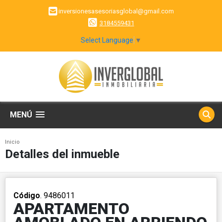
inversionesasesoriasglobal@gmail.com
3184559431
Select Language
▼
MENÚ
Inicio
Detalles del inmueble
Código
. 9486011
APARTAMENTO