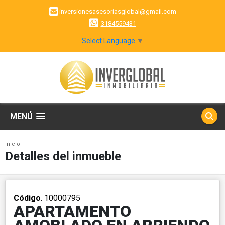
inversionesasesoriasglobal@gmail.com
3184559431
Select Language
▼
MENÚ
Inicio
Detalles del inmueble
Código
. 10000795
APARTAMENTO