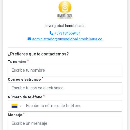
Inverglobal Inmobiliaria
+573184559431
administrador@inverglobalinmobiliaria.co
¿Prefieres que te contactemos?
*
Tu nombre
*
Correo electrónico
*
Número de teléfono
▼
*
Mensaje