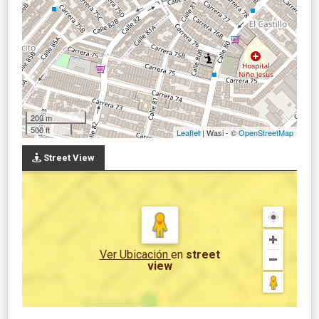
200 m
500 ft
Leaflet
| Wasi - ©
OpenStreetMap
Street View
Ver Ubicación
en
street
view