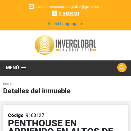
inversionesasesoriasglobal@gmail.com
3184559431
Select Language
▼
MENÚ
Inicio
Detalles del inmueble
Código
. 9163127
PENTHOUSE EN