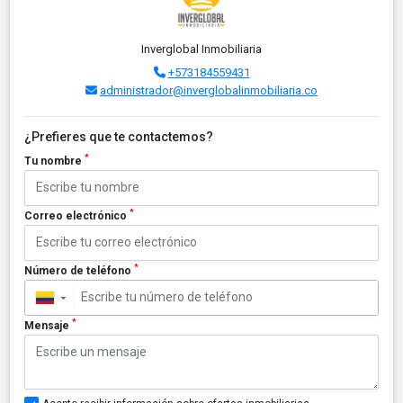
Inverglobal Inmobiliaria
+573184559431
administrador@inverglobalinmobiliaria.co
¿Prefieres que te contactemos?
*
Tu nombre
*
Correo electrónico
*
Número de teléfono
▼
*
Mensaje