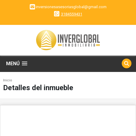
inversionesasesoriasglobal@gmail.com
3184559431
MENÚ
Inicio
Detalles del inmueble