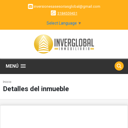
inversionesasesoriasglobal@gmail.com
3184559431
Select Language
▼
MENÚ
Inicio
Detalles del inmueble