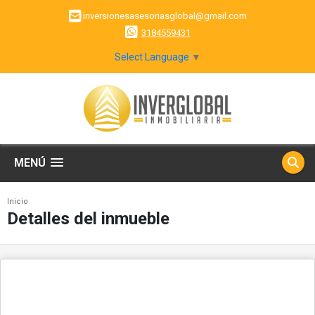
inversionesasesoriasglobal@gmail.com
3184559431
Select Language
▼
MENÚ
Inicio
Detalles del inmueble