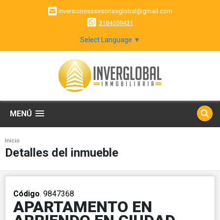
inversionesasesoriasglobal@gmail.com
3184559431
Select Language
▼
MENÚ
Inicio
Detalles del inmueble
Código
. 9847368
APARTAMENTO EN