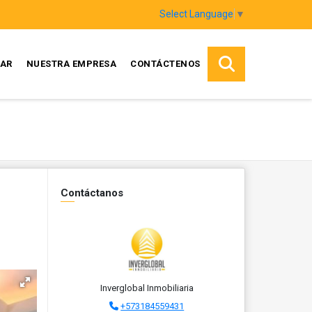
Select Language
▼
AR
NUESTRA EMPRESA
CONTÁCTENOS
Contáctanos
Inverglobal Inmobiliaria
+573184559431