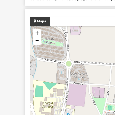
Mapa
+
−