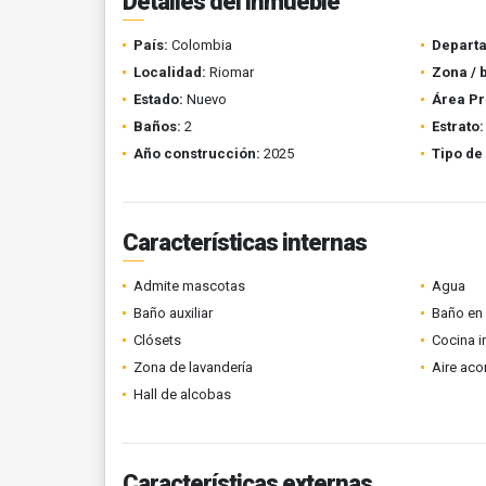
Detalles del inmueble
País:
Colombia
Depart
Localidad:
Riomar
Zona / 
Estado:
Nuevo
Área Pr
Baños:
2
Estrato:
Año construcción:
2025
Tipo de
Características internas
Admite mascotas
Agua
Baño auxiliar
Baño en 
Clósets
Cocina i
Zona de lavandería
Aire ac
Hall de alcobas
Características externas