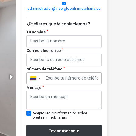
administrador@inverglobalinmobiliaria.co
¿Prefieres que te contactemos?
*
Tu nombre
*
Correo electrónico
*
Número de teléfono
▼
*
Mensaje
Acepto recibir información sobre
ofertas inmobiliarias
Enviar mensaje