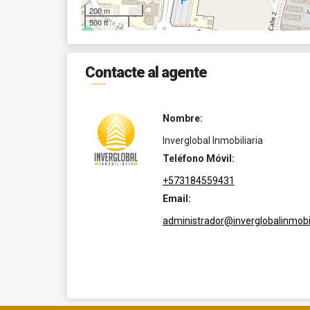
200 m
500 ft
Contacte al agente
Nombre:
Inverglobal Inmobiliaria
Teléfono Móvil:
+573184559431
Email:
administrador@inverglobalinmobil