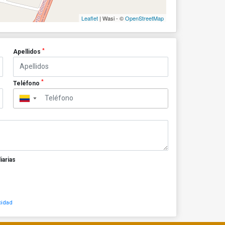
Leaflet
| Wasi - ©
OpenStreetMap
*
Apellidos
*
Teléfono
▼
iarias
cidad