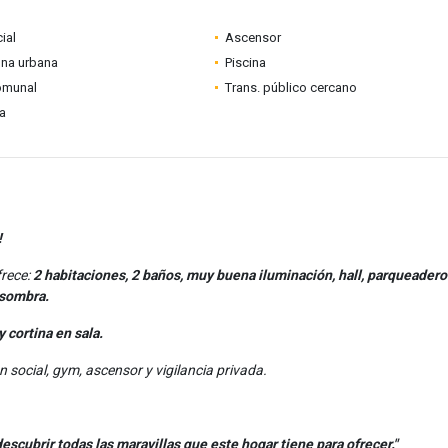
ial
Ascensor
ona urbana
Piscina
omunal
Trans. público cercano
ia
!
frece:
2 h
abitaciones, 2 baños, muy buena iluminación, hall, parqueadero
 sombra.
y cortina en sala.
ón social, gym, ascensor y vigilancia privada.
scubrir todas las maravillas que este hogar tiene para ofrecer."