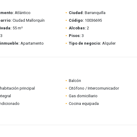
amento:
Atlántico
Ciudad:
Barranquilla
barrio:
Ciudad Mallorquín
Código:
10036695
ivada:
55 m²
Alcobas:
2
3
Pisos:
3
 inmueble:
Apartamento
Tipo de negocio:
Alquiler
Balcón
habitación principal
Citófono / Intercomunicador
ntegral
Gas domiciliario
ondicionado
Cocina equipada