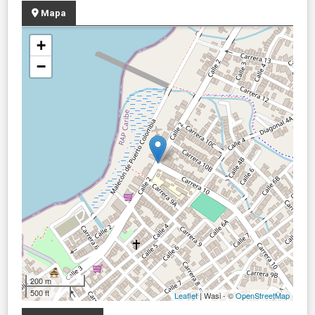
Mapa
+
−
200 m
500 ft
Leaflet
| Wasi - ©
OpenStreetMap