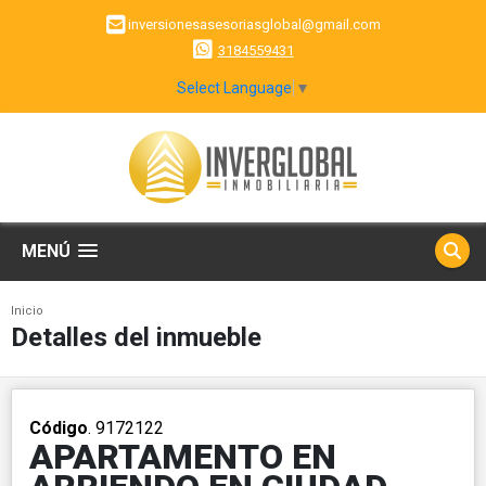
inversionesasesoriasglobal@gmail.com
3184559431
Select Language
▼
MENÚ
Inicio
Detalles del inmueble
Código
. 9172122
APARTAMENTO EN