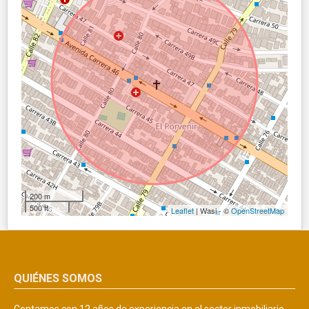
200 m
500 ft
Leaflet
| Wasi - ©
OpenStreetMap
QUIÉNES SOMOS
Contamos con 12 años de experiencia en el sector inmobiliario,