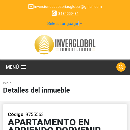
inversionesasesoriasglobal@gmail.com
3184559431
Select Language
▼
MENÚ
Inicio
Detalles del inmueble
Código
. 9755563
APARTAMENTO EN