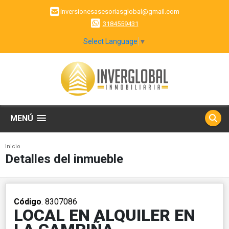
inversionesasesoriasglobal@gmail.com
3184559431
Select Language
▼
MENÚ
Inicio
Detalles del inmueble
Código
. 8307086
LOCAL EN ALQUILER EN