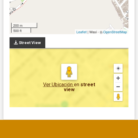
200 m
500 ft
Leaflet
| Wasi - ©
OpenStreetMap
Street View
Ver Ubicación
en
street
view