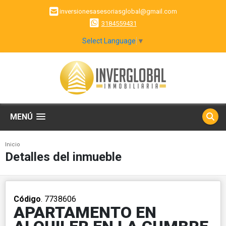
inversionesasesoriasglobal@gmail.com
3184559431
Select Language
▼
MENÚ
Inicio
Detalles del inmueble
Código
. 7738606
APARTAMENTO EN