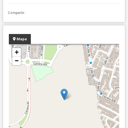
Compartir:
Mapa
+
−