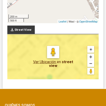
200 m
500 ft
Leaflet
| Wasi - ©
OpenStreetMap
Street View
Ver Ubicación
en
street
view
QUIÉNES SOMOS