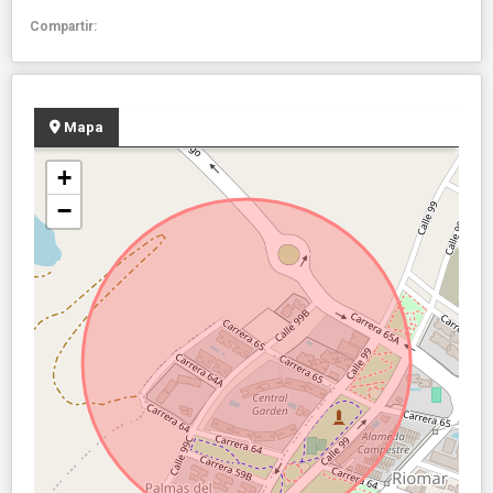
Compartir:
Mapa
+
−