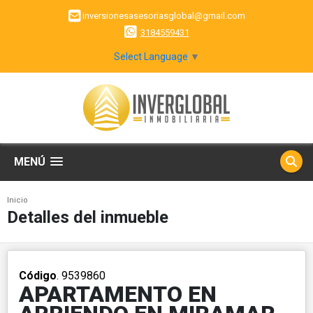
inversionesasesoriasglobal@gmail.com
3184559431
Select Language
▼
MENÚ
Inicio
Detalles del inmueble
Código
. 9539860
APARTAMENTO EN