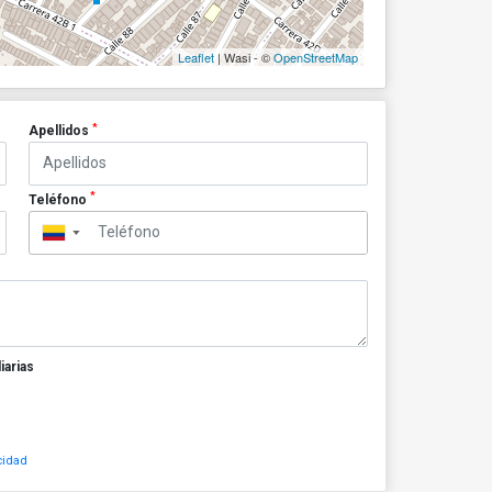
Leaflet
| Wasi - ©
OpenStreetMap
*
Apellidos
*
Teléfono
▼
iarias
cidad