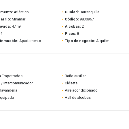
amento:
Atlántico
Ciudad:
Barranquilla
barrio:
Miramar
Código:
9830967
ivada:
47 m²
Alcobas:
2
4
Pisos:
8
 inmueble:
Apartamento
Tipo de negocio:
Alquiler
s Empotrados
Baño auxiliar
 / Intercomunicador
Clósets
lavandería
Aire acondicionado
equipada
Hall de alcobas