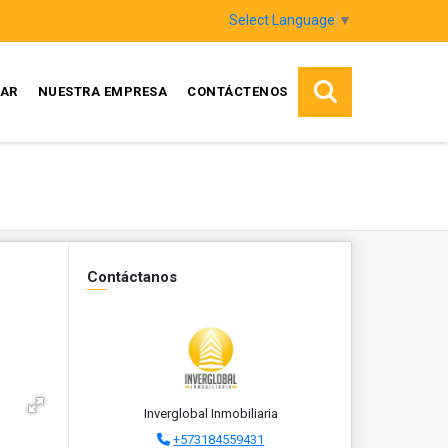
Select Language
▼
AR
NUESTRA EMPRESA
CONTÁCTENOS
Contáctanos
Inverglobal Inmobiliaria
+573184559431