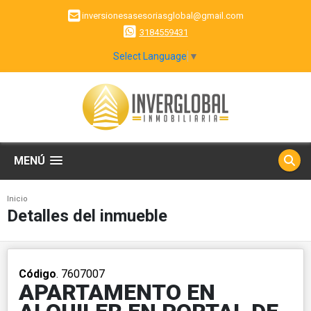
inversionesasesoriasglobal@gmail.com
3184559431
Select Language
▼
MENÚ
Inicio
Detalles del inmueble
Código
. 7607007
APARTAMENTO EN