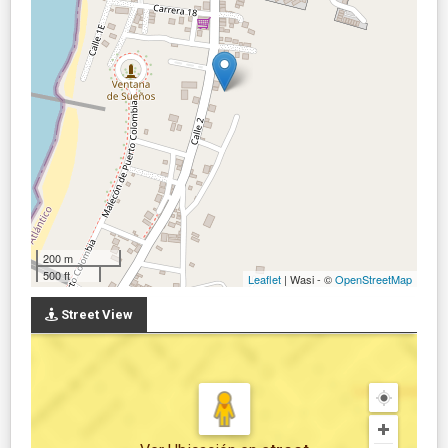
200 m
500 ft
Leaflet
| Wasi - ©
OpenStreetMap
Street View