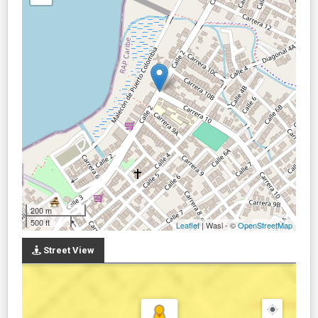
200 m
500 ft
Leaflet
| Wasi - ©
OpenStreetMap
Street View