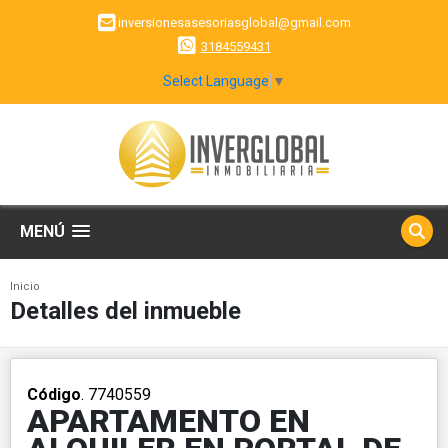
inversionesasesoriasglobal@gmail.com
3184559431
Select Language
▼
MENÚ
Inicio
Detalles del inmueble
Código
. 7740559
APARTAMENTO EN