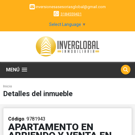
inversionesasesoriasglobal@gmail.com
3184559431
Select Language
▼
MENÚ
Inicio
Detalles del inmueble
Código
. 9781943
APARTAMENTO EN