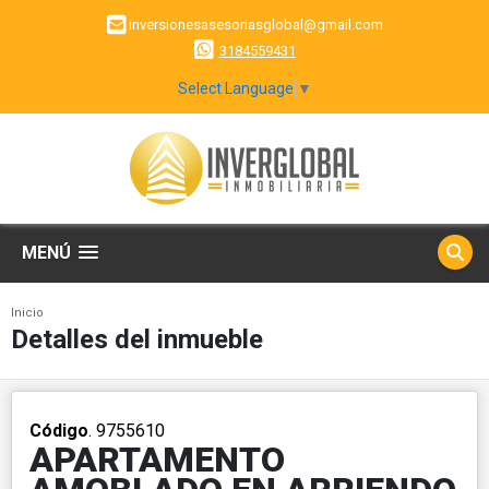
inversionesasesoriasglobal@gmail.com
3184559431
Select Language
▼
MENÚ
Inicio
Detalles del inmueble
Código
. 9755610
APARTAMENTO