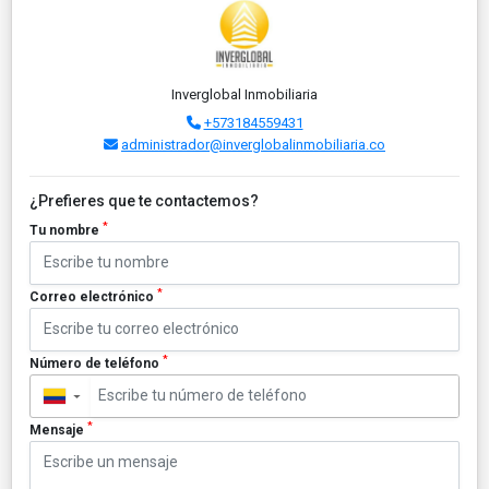
Inverglobal Inmobiliaria
+573184559431
administrador@inverglobalinmobiliaria.co
¿Prefieres que te contactemos?
*
Tu nombre
*
Correo electrónico
*
Número de teléfono
▼
*
Mensaje