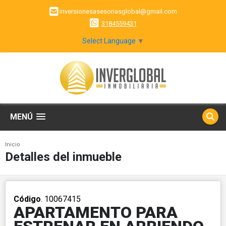
inversionesasesoriasglobal@gmail.com
3184559431
Select Language
▼
MENÚ
Inicio
Detalles del inmueble
Código
. 10067415
APARTAMENTO PARA