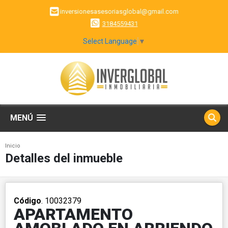
inversionesasesoriasglobal@gmail.com
3184559431
Select Language
▼
MENÚ
Inicio
Detalles del inmueble
Código
. 10032379
APARTAMENTO