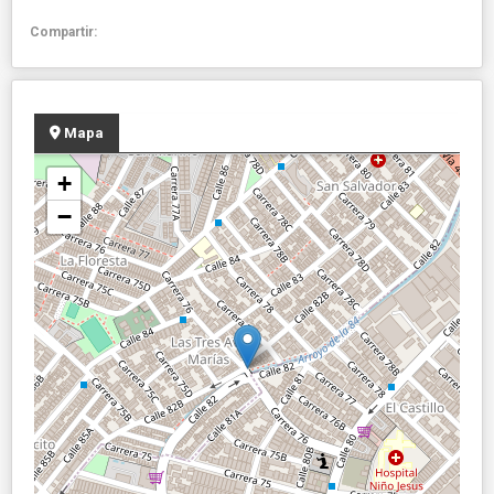
Compartir:
Mapa
+
−