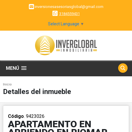
inversionesasesoriasglobal@gmail.com
3184559431
Select Language
▼
MENÚ
Inicio
Detalles del inmueble
Código
. 9423026
APARTAMENTO EN