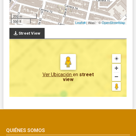
200 m
500 ft
Leaflet
| Wasi - ©
OpenStreetMap
Street View
Ver Ubicación
en
street
view
QUIÉNES SOMOS