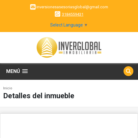
inversionesasesoriasglobal@gmail.com
3184559431
Select Language
▼
MENÚ
Inicio
Detalles del inmueble