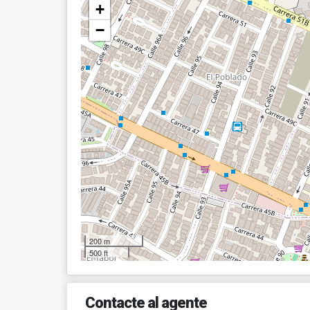
+
−
200 m
500 ft
Contacte al agente