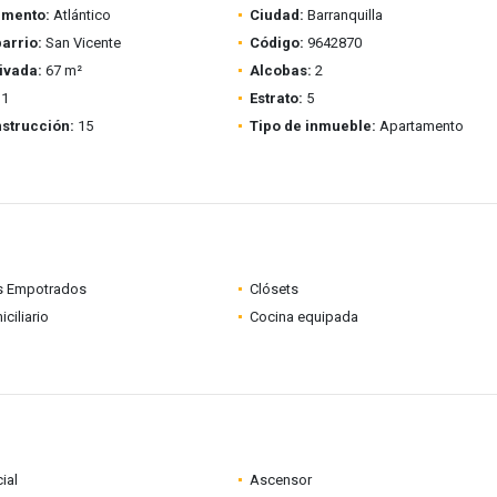
amento:
Atlántico
Ciudad:
Barranquilla
barrio:
San Vicente
Código:
9642870
ivada:
67 m²
Alcobas:
2
1
Estrato:
5
strucción:
15
Tipo de inmueble:
Apartamento
s Empotrados
Clósets
ciliario
Cocina equipada
ial
Ascensor