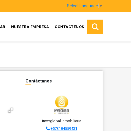
Select Language
▼
AR
NUESTRA EMPRESA
CONTÁCTENOS
Contáctanos
Inverglobal Inmobiliaria
+573184559431