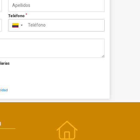
*
Teléfono
▼
iarias
cidad
N