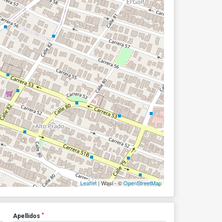
Leaflet
| Wasi - ©
OpenStreetMap
*
Apellidos