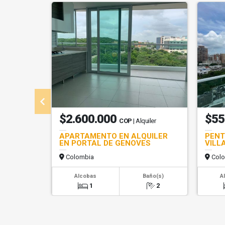
$2.600.000
$55
COP
| Alquiler
APARTAMENTO EN ALQUILER
PENT
EN PORTAL DE GENOVES
VILL
Colombia
Colo
Alcobas
Baño(s)
A
1
2