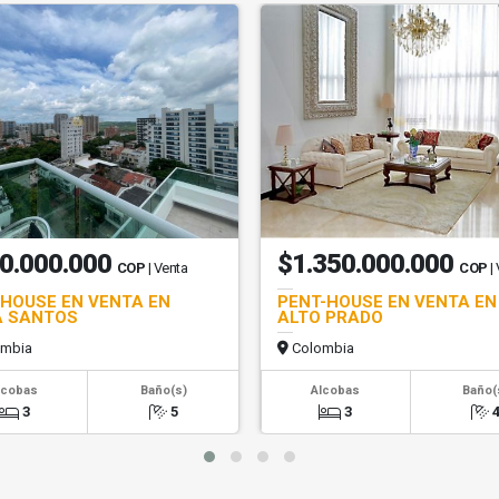
0.000.000
$1.350.000.000
COP
| Venta
COP
|
HOUSE EN VENTA EN
PENT-HOUSE EN VENTA EN
A SANTOS
ALTO PRADO
mbia
Colombia
lcobas
Baño(s)
Alcobas
Baño(
3
5
3