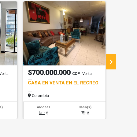
$700.000.000
$300.
 Venta
COP
| Venta
CASA EN VENTA EN EL RECREO
APARTAM
PARAISO
Colombia
Colombi
s)
Alcobas
Baño(s)
Alcob
4
5
2
2