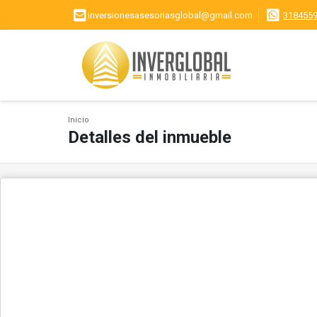
inversionesasesoriasglobal@gmail.com
318455
Inicio
Detalles del inmueble