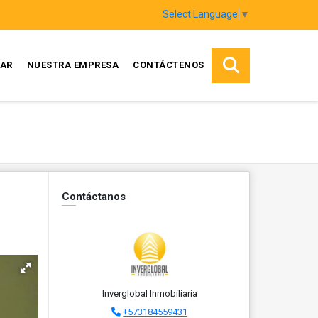
Select Language
▼
AR
NUESTRA EMPRESA
CONTÁCTENOS
Contáctanos
Inverglobal Inmobiliaria
+573184559431