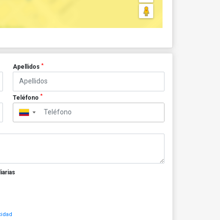
*
Apellidos
*
Teléfono
▼
iarias
cidad