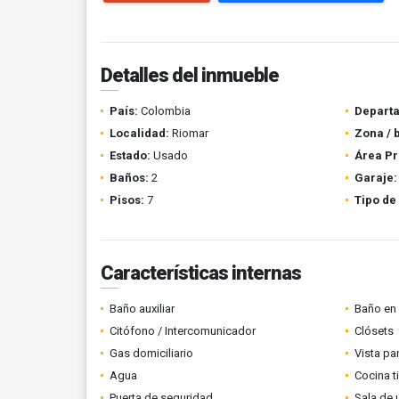
Detalles del inmueble
País:
Colombia
Depart
Localidad:
Riomar
Zona / 
Estado:
Usado
Área Pr
Baños:
2
Garaje:
Pisos:
7
Tipo de
Características internas
Baño auxiliar
Baño en 
Citófono / Intercomunicador
Clósets
Gas domiciliario
Vista p
Agua
Cocina t
Puerta de seguridad
Sala de 