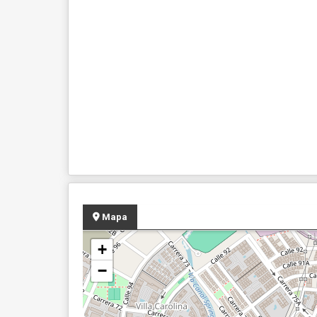
Mapa
+
−