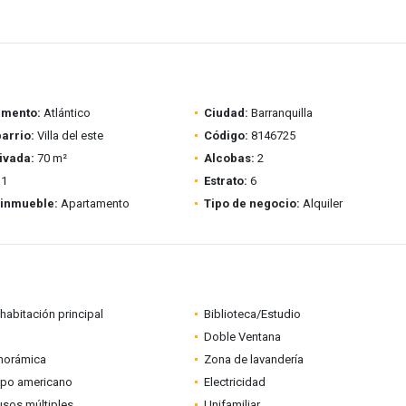
amento:
Atlántico
Ciudad:
Barranquilla
barrio:
Villa del este
Código:
8146725
ivada:
70 m²
Alcobas:
2
1
Estrato:
6
 inmueble:
Apartamento
Tipo de negocio:
Alquiler
habitación principal
Biblioteca/Estudio
Doble Ventana
anorámica
Zona de lavandería
ipo americano
Electricidad
usos múltiples
Unifamiliar