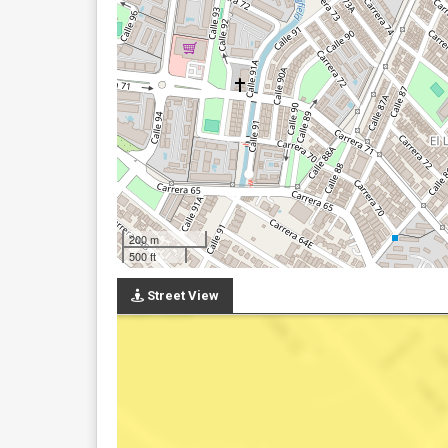
200 m
500 ft
Street View