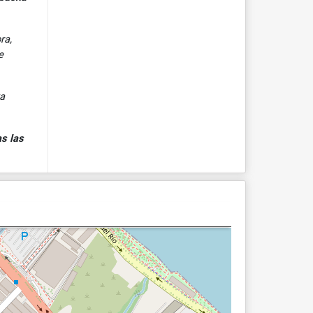
ra,
e
ya
s las