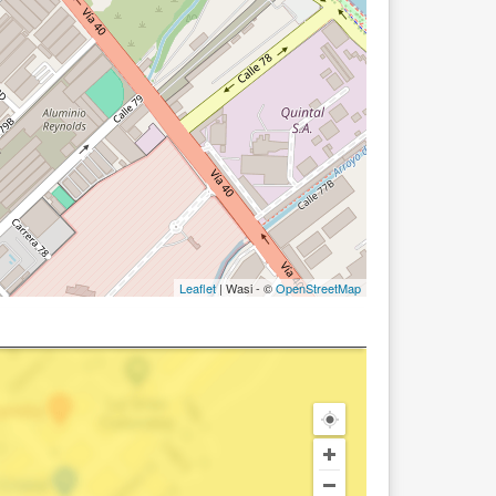
Leaflet
| Wasi - ©
OpenStreetMap