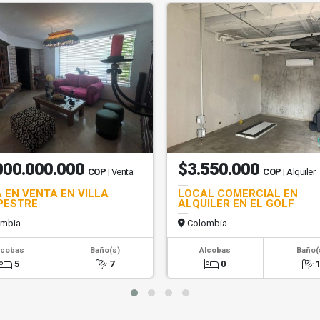
000.000.000
$3.550.000
COP
| Venta
COP
| Alquiler
 EN VENTA EN VILLA
LOCAL COMERCIAL EN
PESTRE
ALQUILER EN EL GOLF
mbia
Colombia
lcobas
Baño(s)
Alcobas
Baño(
5
7
0