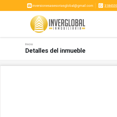
inversionesasesoriasglobal@gmail.com
318455
Inicio
Detalles del inmueble