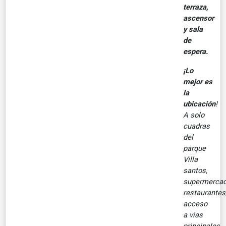
terraza,
ascensor
y sala
de
espera.
¡Lo
mejor es
la
ubicación
!
A solo
cuadras
del
parque
Villa
santos,
supermercad
restaurantes
acceso
a vias
principales