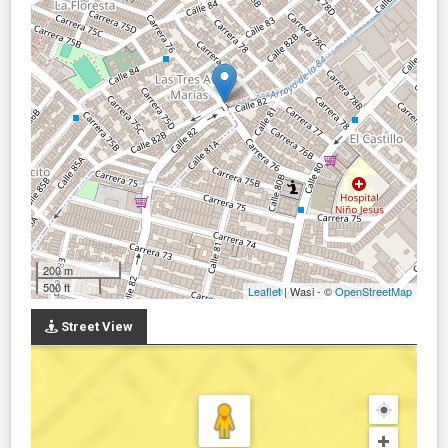
200 m
500 ft
Leaflet
| Wasi - ©
OpenStreetMap
Street View