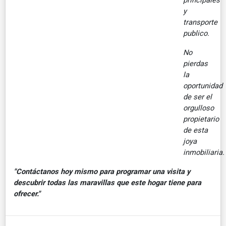
y
transporte
publico.
No
pierdas
la
oportunidad
de ser el
orgulloso
propietario
de esta
joya
inmobiliaria.
"Contáctanos hoy mismo para programar una visita y
descubrir todas las maravillas que este hogar tiene para
ofrecer."