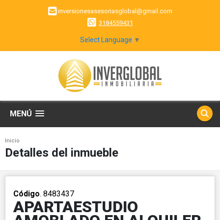
inversionesasesoriasglobal@gmail.com
3184559431
Select Language
▼
MENÚ
Inicio
Detalles del inmueble
Código
. 8483437
APARTAESTUDIO