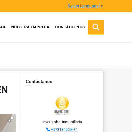
Select Language
▼
AR
NUESTRA EMPRESA
CONTÁCTENOS
Contáctanos
EN
Inverglobal Inmobiliaria
+573184559431