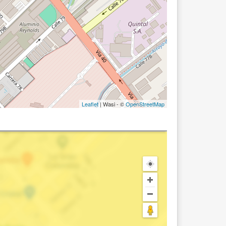
Leaflet
| Wasi - ©
OpenStreetMap