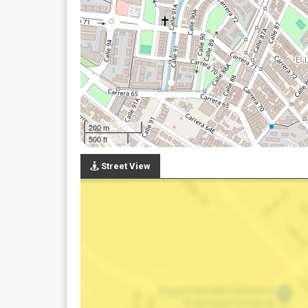
200 m
500 ft
Street View