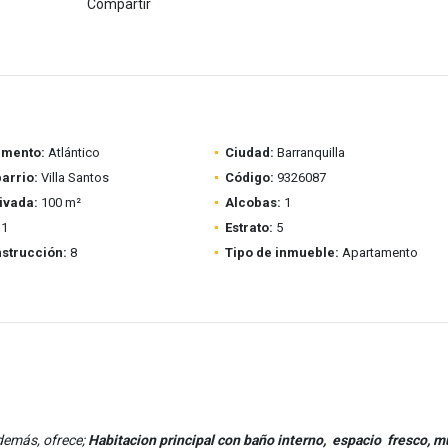
Compartir
amento:
Atlántico
Ciudad:
Barranquilla
barrio:
Villa Santos
Código:
9326087
ivada:
100 m²
Alcobas:
1
1
Estrato:
5
strucción:
8
Tipo de inmueble:
Apartamento
demás, ofrece;
Habitacion principal con baño interno, espacio fresco, m