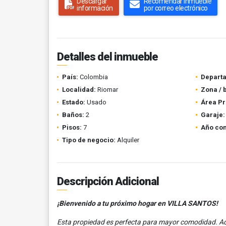
Descargar
Recomendar inmueble
información
por correo electrónico
Detalles del inmueble
País:
Colombia
Depart
Localidad:
Riomar
Zona / 
Estado:
Usado
Área Pr
Baños:
2
Garaje:
Pisos:
7
Año con
Tipo de negocio:
Alquiler
Descripción Adicional
¡Bienvenido a tu próximo hogar en VILLA SANTOS!
Esta propiedad es perfecta para mayor comodidad. A