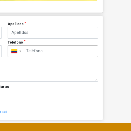
*
Apellidos
*
Teléfono
▼
iarias
cidad