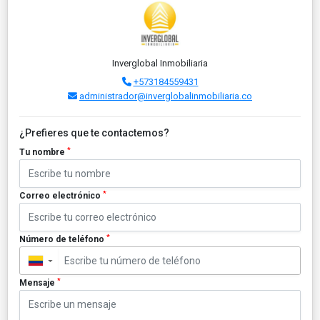
Inverglobal Inmobiliaria
+573184559431
administrador@inverglobalinmobiliaria.co
¿Prefieres que te contactemos?
*
Tu nombre
*
Correo electrónico
*
Número de teléfono
▼
*
Mensaje