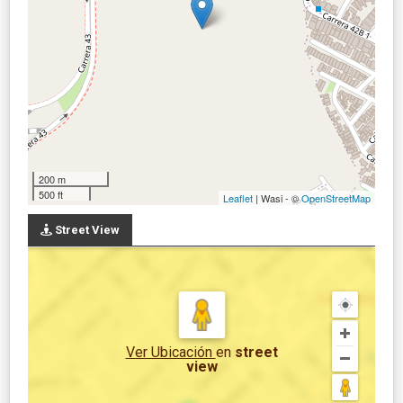
200 m
500 ft
Leaflet
| Wasi - ©
OpenStreetMap
Street View
Ver Ubicación
en
street
view