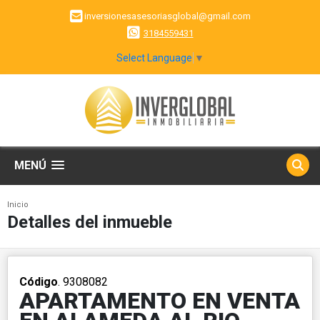
inversionesasesoriasglobal@gmail.com
3184559431
Select Language
▼
MENÚ
Inicio
Detalles del inmueble
Código
. 9308082
APARTAMENTO EN VENTA