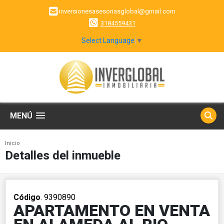
inversionesasesoriasglobal@gmail.com
3184559431
Select Language
▼
MENÚ
Inicio
Detalles del inmueble
Código
. 9390890
APARTAMENTO EN VENTA