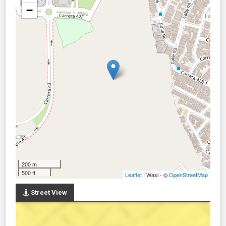
−
200 m
500 ft
Leaflet
| Wasi - ©
OpenStreetMap
Street View