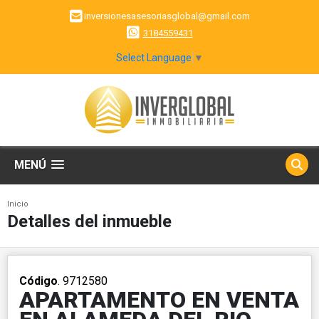
inversionesasesoriasglobal@gmail.com
3184559431
Select Language
▼
MENÚ
Inicio
Detalles del inmueble
Código
. 9712580
APARTAMENTO EN VENTA