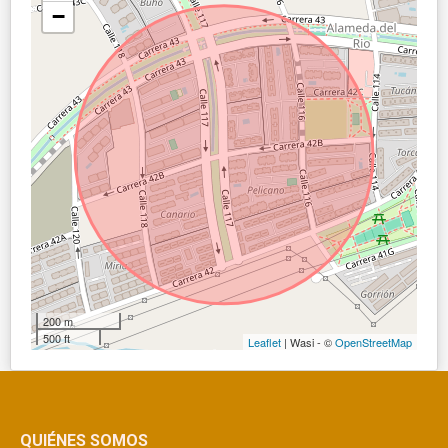
−
200 m
500 ft
Leaflet
| Wasi - ©
OpenStreetMap
QUIÉNES SOMOS