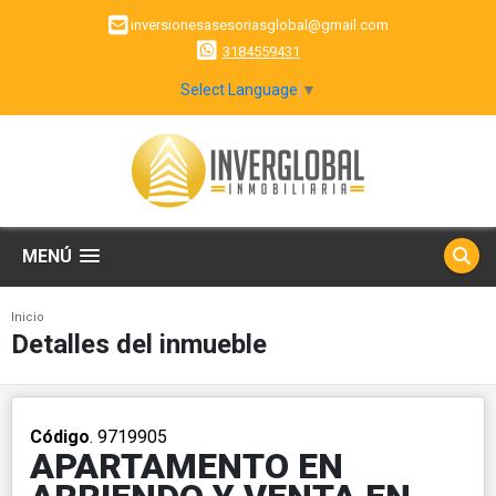
inversionesasesoriasglobal@gmail.com
3184559431
Select Language
▼
MENÚ
Inicio
Detalles del inmueble
Código
. 9719905
APARTAMENTO EN