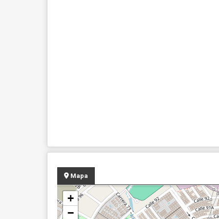
Mapa
+
−