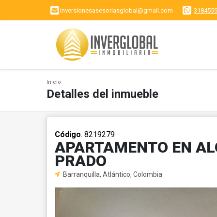
inversionesasesoriasglobal@gmail.com
318455
Inicio
Detalles del inmueble
Código
. 8219279
APARTAMENTO EN ALQ
PRADO
Barranquilla, Atlántico, Colombia