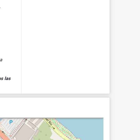
ya
s las