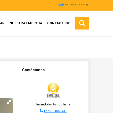
Select Language
▼
AR
NUESTRA EMPRESA
CONTÁCTENOS
Contáctanos
Inverglobal Inmobiliaria
+573184559431