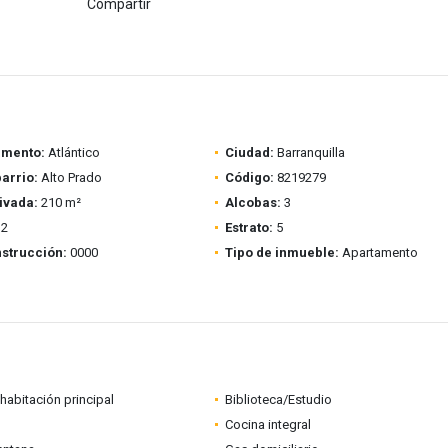
Compartir
amento:
Atlántico
Ciudad:
Barranquilla
barrio:
Alto Prado
Código:
8219279
ivada:
210 m²
Alcobas:
3
2
Estrato:
5
strucción:
0000
Tipo de inmueble:
Apartamento
habitación principal
Biblioteca/Estudio
Cocina integral