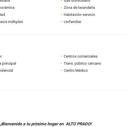
entana
Gas domiciliario
anorámica
Zona de lavandería
idad
Habitación servicio
usos múltiples
Unifamiliar
r
Centros comerciales
a principal
Trans. público cercano
idencial
Centro Médico
¡Bienvenido a tu próximo hogar en ALTO PRADO!