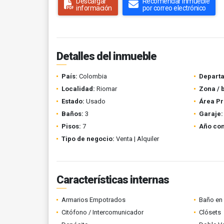
Descargar
Recomendar inmueble
información
por correo electrónico
Detalles del inmueble
País:
Colombia
Depart
Localidad:
Riomar
Zona / 
Estado:
Usado
Área Pr
Baños:
3
Garaje:
Pisos:
7
Año con
Tipo de negocio:
Venta | Alquiler
Características internas
Armarios Empotrados
Baño en 
Citófono / Intercomunicador
Clósets