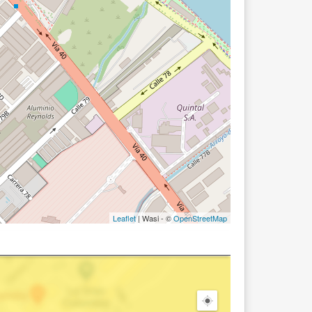
Leaflet
| Wasi - ©
OpenStreetMap