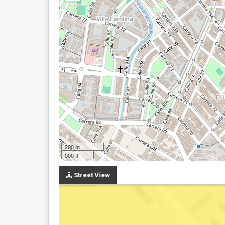
200 m
500 ft
Street View