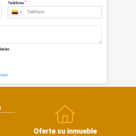
*
Teléfono
▼
iarias
cidad
N
Oferte su inmueble