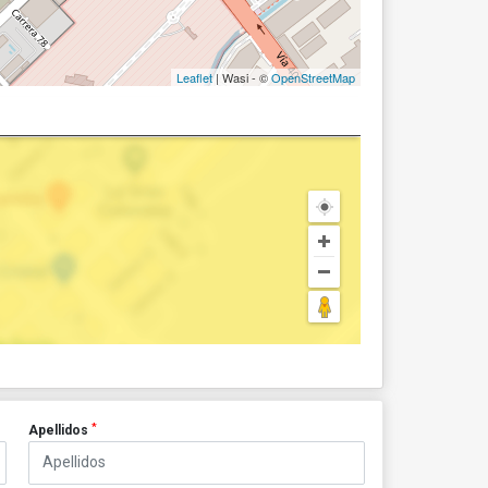
Leaflet
| Wasi - ©
OpenStreetMap
*
Apellidos