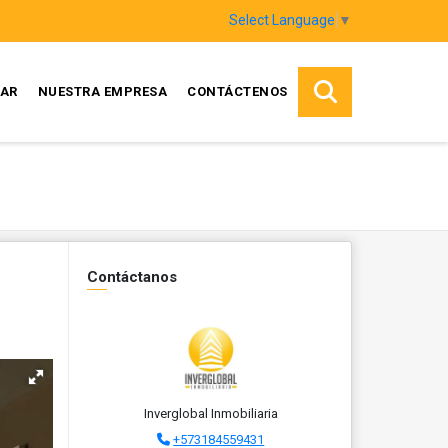
Select Language
▼
AR
NUESTRA EMPRESA
CONTÁCTENOS
Contáctanos
Inverglobal Inmobiliaria
+573184559431