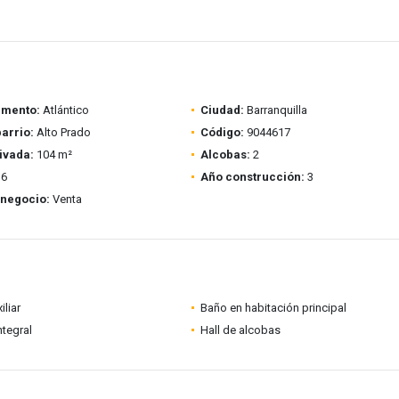
amento:
Atlántico
Ciudad:
Barranquilla
barrio:
Alto Prado
Código:
9044617
ivada:
104 m²
Alcobas:
2
6
Año construcción:
3
 negocio:
Venta
iliar
Baño en habitación principal
ntegral
Hall de alcobas