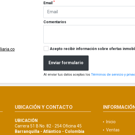
*
Email
Comentarios
Acepto recibir información sobre ofertas inmobil
iaria.co
Enviar formulario
Al enviar tus datos aceptas los
Términos de servicio y priva
UBICACIÓN Y CONTACTO
INFORMACIÓ
UBICACIÓN
Inicio
Carrera 51 B No. 82 - 254 Oficina 45
Ventas
Barranquilla - Atlántico - Colombia