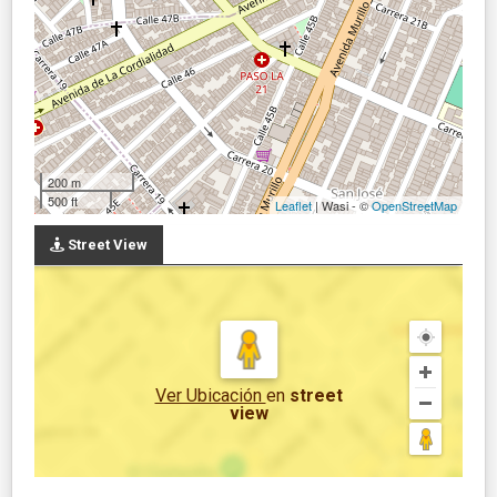
200 m
500 ft
Leaflet
| Wasi - ©
OpenStreetMap
Street View
Ver Ubicación
en
street
view