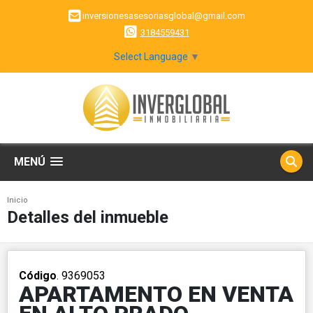
inversionesasesoriasglobal@gmail.com
3184559431
Select Language
▼
MENÚ
Inicio
Detalles del inmueble
Código
. 9369053
APARTAMENTO EN VENTA