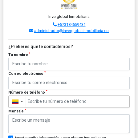
Inverglobal Inmobiliaria
+573184559431
administrador@inverglobalinmobiliaria.co
¿Prefieres que te contactemos?
*
Tu nombre
*
Correo electrónico
*
Número de teléfono
▼
*
Mensaje
Acepto recibir información sobre ofertas inmobiliarias