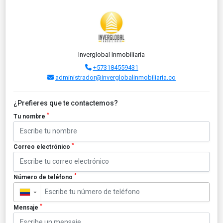
Inverglobal Inmobiliaria
+573184559431
administrador@inverglobalinmobiliaria.co
¿Prefieres que te contactemos?
*
Tu nombre
*
Correo electrónico
*
Número de teléfono
▼
*
Mensaje