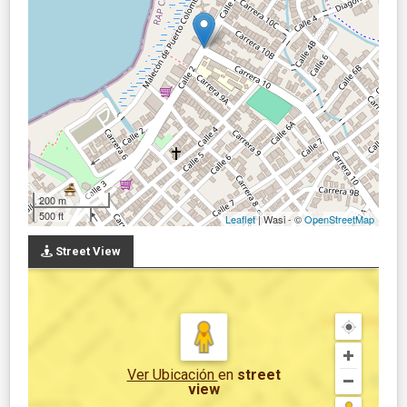
200 m
500 ft
Leaflet
| Wasi - ©
OpenStreetMap
Street View
Ver Ubicación
en
street
view