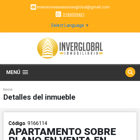
inversionesasesoriasglobal@gmail.com
3184559431
Select Language
▼
MENÚ
Inicio
Detalles del inmueble
Código
. 9166114
APARTAMENTO SOBRE