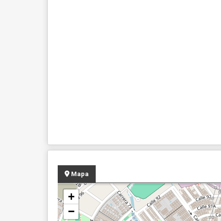
Mapa
+
−