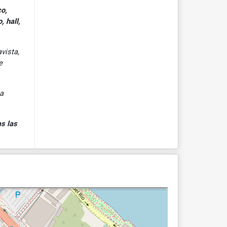
co,
 hall,
vista,
e
ya
s las