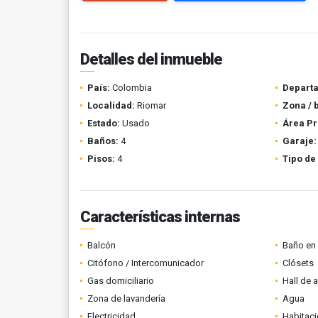
Detalles del inmueble
País:
Colombia
Depart
Localidad:
Riomar
Zona / 
Estado:
Usado
Área Pr
Baños:
4
Garaje:
Pisos:
4
Tipo de
Características internas
Balcón
Baño en 
Citófono / Intercomunicador
Clósets
Gas domiciliario
Hall de 
Zona de lavandería
Agua
Electricidad
Habitaci