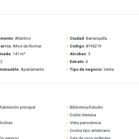
amento:
Atlántico
Ciudad:
Barranquilla
barrio:
Altos de Riomar
Código:
8195219
ivada:
147 m²
Alcobas:
3
2
Estrato:
6
 inmueble:
Apartamento
Tipo de negocio:
Venta
habitación principal
Biblioteca/Estudio
Doble Ventana
alcobas
Vista panorámica
Cocina tipo americano
ón servicio
Sala de usos múltiples