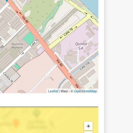
Leaflet
| Wasi - ©
OpenStreetMap