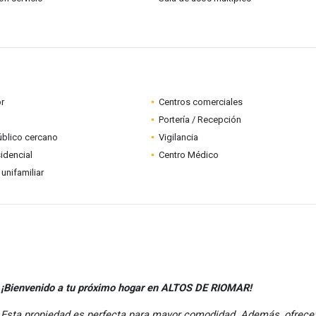
r
Centros comerciales
Portería / Recepción
úblico cercano
Vigilancia
idencial
Centro Médico
 unifamiliar
¡Bienvenido a tu próximo hogar en ALTOS DE RIOMAR!
Esta propiedad es perfecta para mayor comodidad. Además, ofrece;