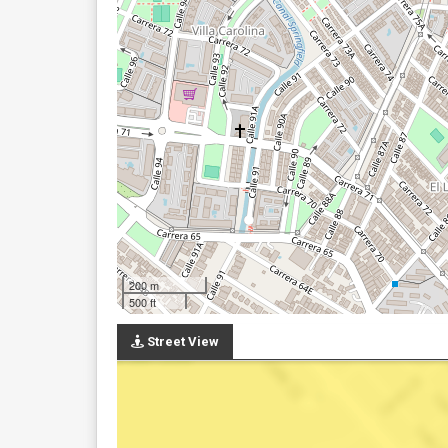
200 m
500 ft
Street View