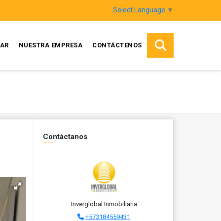
Select Language
▼
AR
NUESTRA EMPRESA
CONTÁCTENOS
Contáctanos
Inverglobal Inmobiliaria
+573184559431