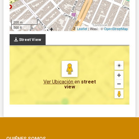
200 m
500 ft
Leaflet
| Wasi - ©
OpenStreetMap
Street View
Ver Ubicación
en
street
view
QUIÉNES SOMOS