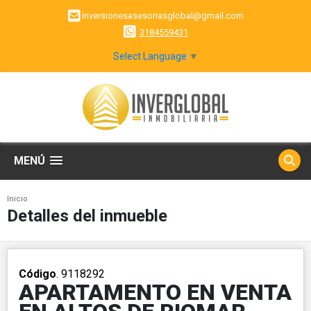
inversionesasesoriasglobal@gmail.com
3184559431
Select Language
▼
MENÚ
Inicio
Detalles del inmueble
Código
. 9118292
APARTAMENTO EN VENTA