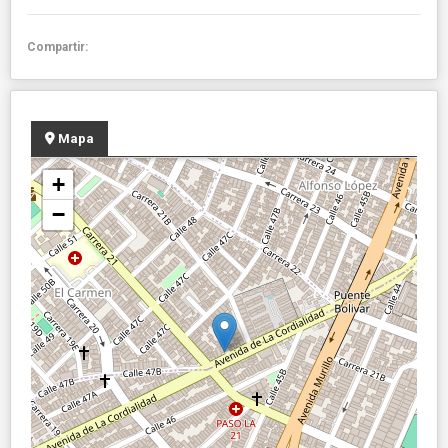
Compartir:
Mapa
+
−