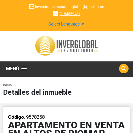
inversionesasesoriasglobal@gmail.com
3184559431
Select Language
▼
MENÚ
Inicio
Detalles del inmueble
Código
. 9578258
APARTAMENTO EN VENTA