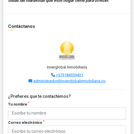
todas las maravillas que este hogar tiene para ofrecer."
Contáctanos
Inverglobal Inmobiliaria
+573184559431
administrador@inverglobalinmobiliaria.co
¿Prefieres que te contactemos?
*
Tu nombre
*
Correo electrónico