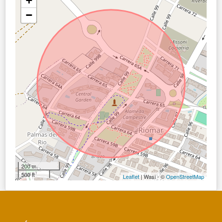
+
−
200 m
500 ft
Leaflet
| Wasi - ©
OpenStreetMap