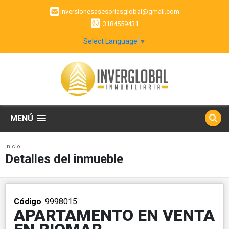
inversionesasesoriasglobal@gmail.com
3184559431
Select Language
▼
MENÚ
Inicio
Detalles del inmueble
Código
. 9998015
APARTAMENTO EN VENTA