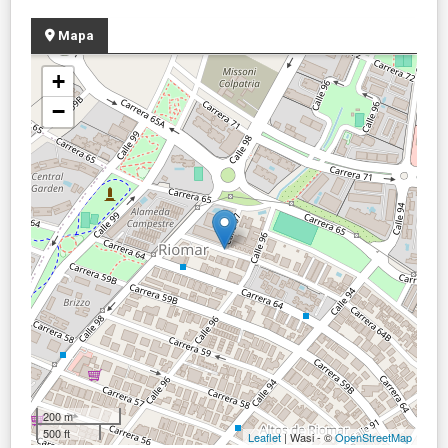
Mapa
+
−
200 m
500 ft
Leaflet
| Wasi - ©
OpenStreetMap